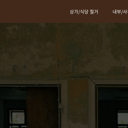
상가/식당 철거
내부/사