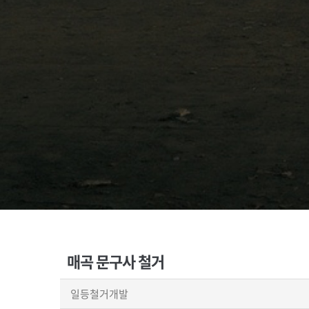
매곡 문구사 철거
일등철거개발